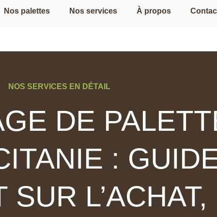
Nos palettes
Nos services
À propos
Contac
NOS SERVICES EN DÉTAIL
GE DE PALETT
ITANIE : GUID
 SUR L’ACHAT,