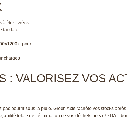
K
à être livrées :
e standard
00×1200) : pour
ur charges
 : VALORISEZ VOS AC
 pas pourrir sous la pluie. Green Axis rachète vos stocks après 
çabilité totale de l’élimination de vos déchets bois (BSDA – bo