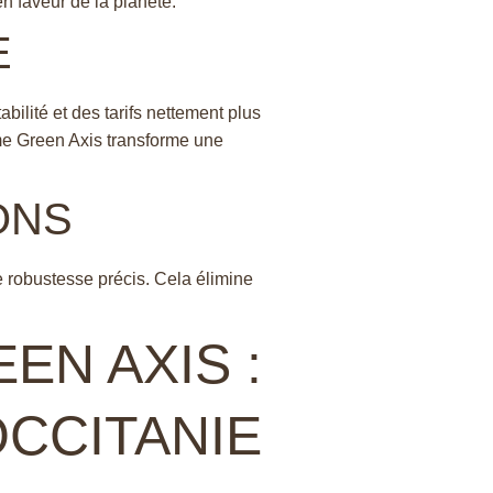
n faveur de la planète.
E
bilité et des tarifs nettement plus
me Green Axis transforme une
ONS
e robustesse précis. Cela élimine
N AXIS :
OCCITANIE