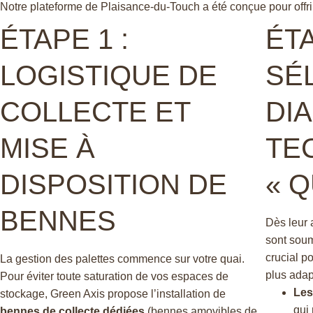
Notre plateforme de Plaisance-du-Touch a été conçue pour offrir 
ÉTAPE 1 :
ÉTA
LOGISTIQUE DE
SÉL
COLLECTE ET
DI
MISE À
TE
DISPOSITION DE
« Q
BENNES
Dès leur a
sont soum
crucial po
La gestion des palettes commence sur votre quai.
plus adap
Pour éviter toute saturation de vos espaces de
Les
stockage, Green Axis propose l’installation de
qui 
bennes de collecte dédiées
(bennes amovibles de