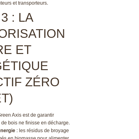
teurs et transporteurs.
3 : LA
ORISATION
RE ET
ÉTIQUE
CTIF ZÉRO
T)
een Axis est de garantir
 de bois ne finisse en décharge.
énergie
: les résidus de broyage
rmés en biomasse pour alimenter