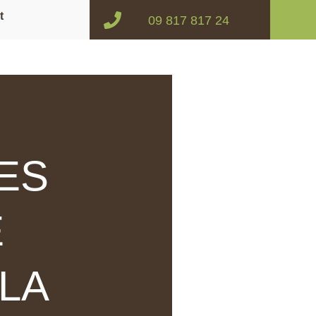
t
09 817 817 24
ES
E
 LA