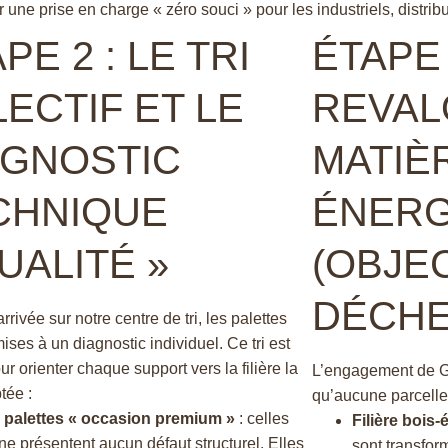
une prise en charge « zéro souci » pour les industriels, distribu
PE 2 : LE TRI
ÉTAPE 
ECTIF ET LE
REVAL
AGNOSTIC
MATIÈ
CHNIQUE
ÉNERG
UALITÉ »
(OBJE
DÉCHE
rrivée sur notre centre de tri, les palettes
ises à un diagnostic individuel. Ce tri est
ur orienter chaque support vers la filière la
L’engagement de Gr
tée :
qu’aucune parcelle
 palettes « occasion premium »
: celles
Filière bois-
ne présentent aucun défaut structurel. Elles
sont transfo